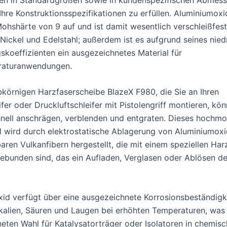
Ihre Konstruktionsspezifikationen zu erfüllen. Aluminiumox
ohshärte von 9 auf und ist damit wesentlich verschleißfeste
 Nickel und Edelstahl; außerdem ist es aufgrund seines nied
koeffizienten ein ausgezeichnetes Material für
aturanwendungen.
bkörnigen Harzfaserscheibe BlazeX F980, die Sie an Ihren
fer oder Druckluftschleifer mit Pistolengriff montieren, kön
hnell anschrägen, verblenden und entgraten. Dieses hochm
el wird durch elektrostatische Ablagerung von Aluminiumox
aren Vulkanfibern hergestellt, die mit einem speziellen Har
unden sind, das ein Aufladen, Verglasen oder Ablösen de
id verfügt über eine ausgezeichnete Korrosionsbeständigk
kalien, Säuren und Laugen bei erhöhten Temperaturen, was 
eten Wahl für Katalysatorträger oder Isolatoren in chemis