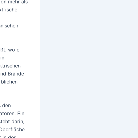
von mehr als
ktrische
hnischen
eßt, wo er
in
ktrischen
und Brände
rblichen
s den
atoren. Ein
teht darin,
 Oberfläche
r in der