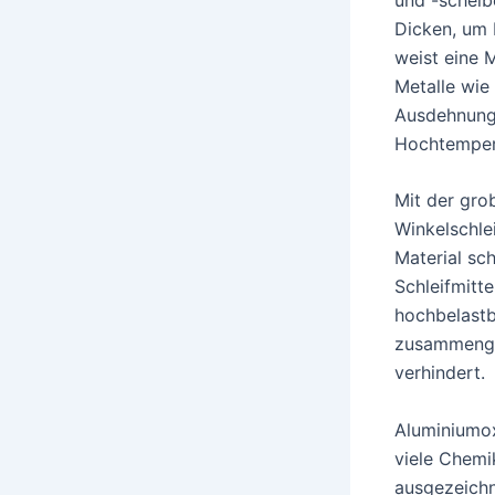
Dicken, um 
weist eine M
Metalle wie
Ausdehnungs
Hochtemper
Mit der gro
Winkelschlei
Material sc
Schleifmitt
hochbelastb
zusammengeb
verhindert.
Aluminiumox
viele Chemi
ausgezeichn