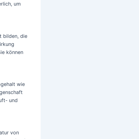
rlich, um
 bilden, die
irkung
 Sie können
gehalt wie
igenschaft
uft- und
atur von