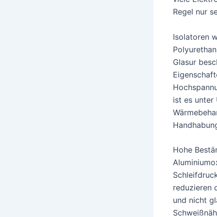
Regel nur s
Isolatoren 
Polyurethan-
Glasur besc
Eigenschaft
Hochspannun
ist es unte
Wärmebehand
Handhabung
Hohe Bestän
Aluminiumox
Schleifdruck
reduzieren 
und nicht gl
Schweißnäht