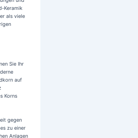
id-Keramik
r als viele
rigen
nen Sie Ihr
oderne
idkorn auf
z
s Korns
eit gegen
es zu einer
chen Anlagen