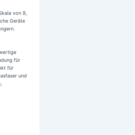
Skala von 9,
sche Geräte
ängern.
wertige
ndung für
kt für
lasfaser und
,