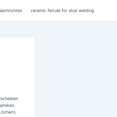
Nachrichten
ceramic ferrule for stud welding
dscheiben
ramiken.
Löchern,