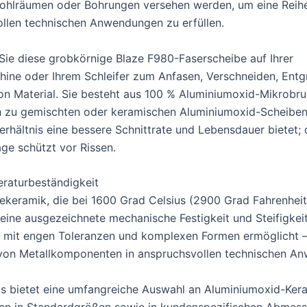
Hohlräumen oder Bohrungen versehen werden, um eine Reih
llen technischen Anwendungen zu erfüllen.
ie diese grobkörnige Blaze F980-Faserscheibe auf Ihrer
hine oder Ihrem Schleifer zum Anfasen, Verschneiden, Entg
on Material. Sie besteht aus 100 % Aluminiumoxid-Mikrobru
h zu gemischten oder keramischen Aluminiumoxid-Scheiben
erhältnis eine bessere Schnittrate und Lebensdauer bietet;
age schützt vor Rissen.
raturbeständigkeit
keramik, die bei 1600 Grad Celsius (2900 Grad Fahrenheit
 eine ausgezeichnete mechanische Festigkeit und Steifigkeit
 mit engen Toleranzen und komplexen Formen ermöglicht – 
von Metallkomponenten in anspruchsvollen technischen A
s bietet eine umfangreiche Auswahl an Aluminiumoxid-Ker
en in Standardgrößen sowie in kundenspezifischen Abmes