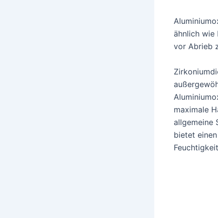
Aluminiumox
ähnlich wie
vor Abrieb 
Zirkoniumdi
außergewöhn
Aluminiumox
maximale Ha
allgemeine S
bietet einen
Feuchtigkei