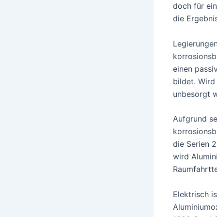
doch für ei
die Ergebni
Legierungen
korrosionsb
einen passi
bildet. Wird
unbesorgt w
Aufgrund s
korrosionsb
die Serien 2
wird Alumin
Raumfahrtte
Elektrisch i
Aluminiumox