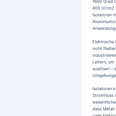
1600 Grad C
600 V/cm2 a
Isolatoren 
Aluminiumox
Anwendunge
Elektrische 
nicht fließ
industriell
Leitern, um
auslösen – 
Umgebunge
Isolatoren k
Stromfluss v
wesentliche
dass Metall
viele Elektr