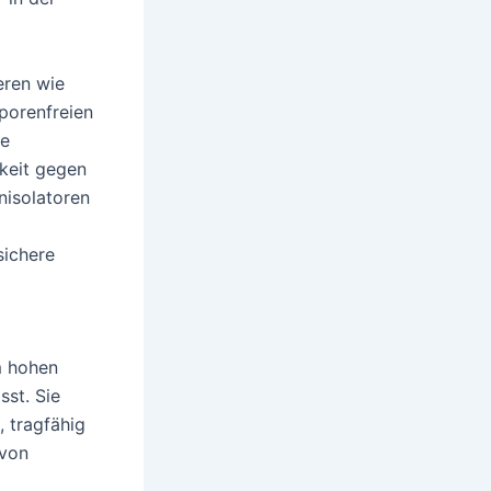
eren wie
 porenfreien
de
gkeit gegen
nisolatoren
sichere
m hohen
sst. Sie
, tragfähig
 von