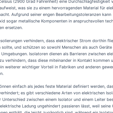
elsius (2900 Grad Fahrenheit) eine Durchschlagfestigkeit 
ufweist, was sie zu einem hervorragenden Material für ele
macht. Aufgrund seiner engen Bearbeitungstoleranzen kann
id sogar metallische Komponenten in anspruchsvollen tec
n ersetzen.
Isolierungen verhindern, dass elektrischer Strom dorthin fli
en sollte, und schützen so sowohl Menschen als auch Geräte 
en Umgebungen. Isolatoren dienen als Barrieren zwischen ele
 zu verhindern, dass diese miteinander in Kontakt kommen 
ein weiterer wichtiger Vorteil in Fabriken und anderen gewe
n.
önnen einfach als jedes feste Material definiert werden, da
erhindert; es gibt verschiedene Arten von elektrischen Isol
r Unterschied zwischen einem Isolator und einem Leiter bes
 elektrische Ladung ungehindert passieren lässt, weil seine
onen enthält, die leicht zugänglich sind, während ein Isolato