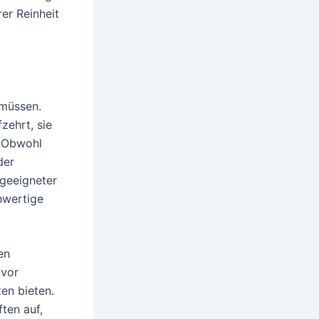
er Reinheit
 müssen.
zehrt, sie
. Obwohl
der
 geeigneter
hwertige
en
 vor
en bieten.
ten auf,