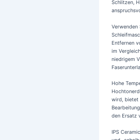
Schlitzen, 
anspruchsvo
Verwenden S
Schleifmasc
Entfernen v
im Vergleic
niedrigem V
Faserunterl
Hohe Tempe
Hochtonerde
wird, bietet
Bearbeitung
den Ersatz 
IPS Ceramic
und -scheib