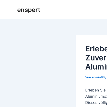
Zum
enspert
Inhalt
springen
Erleb
Zuver
Alumi
Von
admin88
Erleben Sie
Aluminiumox
Dieses völl