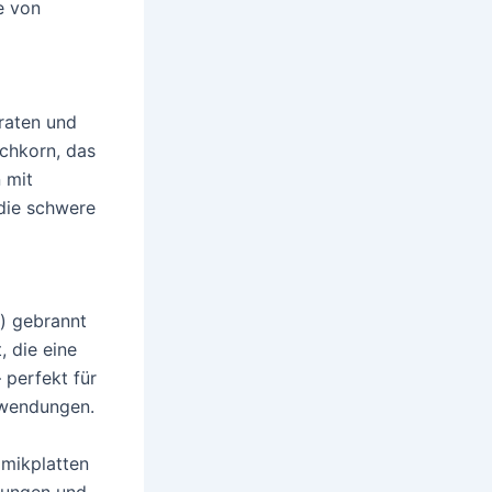
e von
raten und
chkorn, das
 mit
 die schwere
) gebrannt
, die eine
perfekt für
nwendungen.
amikplatten
sungen und