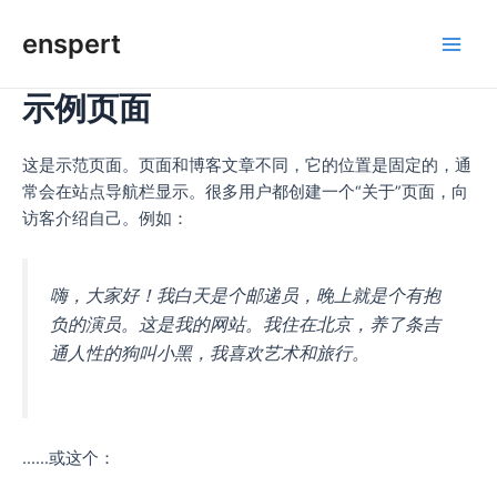
Skip
enspert
to
Main
content
示例页面
Men
这是示范页面。页面和博客文章不同，它的位置是固定的，通
常会在站点导航栏显示。很多用户都创建一个“关于”页面，向
访客介绍自己。例如：
嗨，大家好！我白天是个邮递员，晚上就是个有抱
负的演员。这是我的网站。我住在北京，养了条吉
通人性的狗叫小黑，我喜欢艺术和旅行。
……或这个：